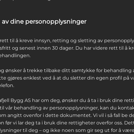
g av dine personopplysninger
 rett til å kreve innsyn, retting og sletting av persono
fritt og senest innen 30 dager. Du har videre rett til å
behandlingen.
g ønsker å trekke tilbake ditt samtykke for behandling 
te gjøres enklest ved å at du sletter din egen profil på vå
lefon.
fjell Bygg AS har om deg, ønsker du å ta i bruk dine ret
ll til vår behandling av personopplysninger, kan du kont
om angitt ovenfor i dette dokumentet. Vi vil i så fall be
n før vi lar deg ta i bruk dine rettigheter overfor oss. Dett
lysninger til deg – og ikke noen som gir seg ut for å vær