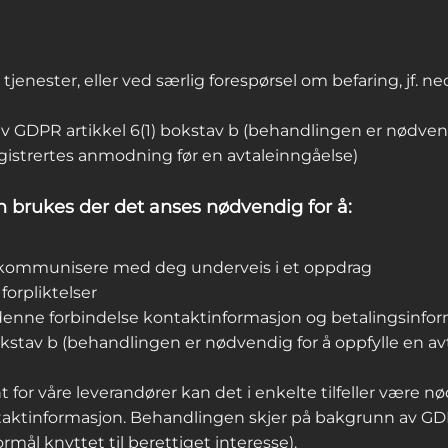
 tjenester, eller ved særlig forespørsel om befaring, jf. ne
 GDPR artikkel 6(1) bokstav b (behandlingen er nødvendig
egistrertes anmodning før en avtaleinngåelse)
 brukes der det anses nødvendig for å:
 å kommunisere med deg underveis i et oppdrag
orpliktelser
 denne forbindelse kontaktinformasjon og betalingsinfo
kstav b (behandlingen er nødvendig for å oppfylle en avt
for våre leverandører kan det i enkelte tilfeller være n
aktinformasjon. Behandlingen skjer på bakgrunn av GDPR
mål knyttet til berettiget interesse).