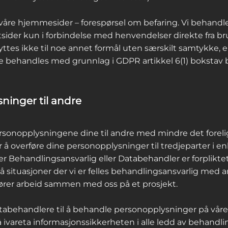
våre hjemmesider – forespørsel om befaring. Vi behand
ider kun i forbindelse med henvendelser direkte fra br
es ikke til noe annet formål uten særskilt samtykke, ell
ne behandles med grunnlag i GDPR artikkel 6(1) bokstav
ninger til andre
personopplysningene dine til andre med mindre det forelig
r å overføre dine personopplysninger til tredjeparter i enke
r der Behandlingsansvarlig eller Databehandler er forpliktet
så situasjoner der vi er felles behandlingsansvarlig med a
ører arbeid sammen med oss på et prosjekt.
abehandlere til å behandle personopplysninger på våre veg
 ivareta informasjonssikkerheten i alle ledd av behandli