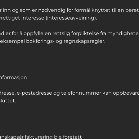
nn og som er nødvendig for formål knyttet til en berettig
rettiget interesse (interesseavveining).
er for å oppfylle en rettslig forpliktelse fra myndighet
 eksempel bokførings- og regnskapsregler.
nformasjon
dresse, e-postadresse og telefonnummer kan oppbevares 
luttet.
egnskapsår fakturering ble foretatt