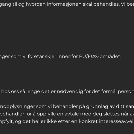
gang til og hvordan informasjonen skal behandles. Vi be
nger som vi foretar skjer innenfor EU/EØS-området.
 hos oss så lenge det er nødvendig for det formål perso
nopplysninger som vi behandler på grunnlag av ditt samt
handler for å oppfylle en avtale med deg slettes når avt
ppfylt, og det heller ikke etter en konkret interesseavvei