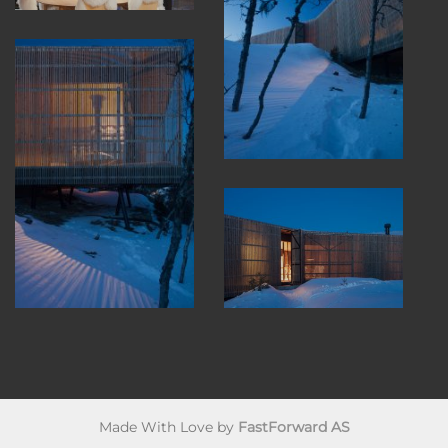
Made With Love by
FastForward AS
Copyright 2026 ©
HafjellBygg