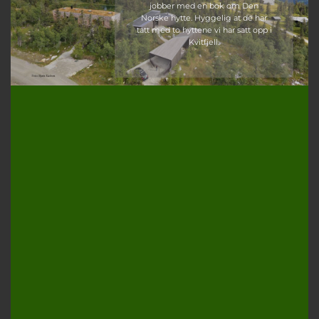
Norske hytte. Hyggelig at de har
tatt med to hyttene vi har satt opp i
Kvitfjell.