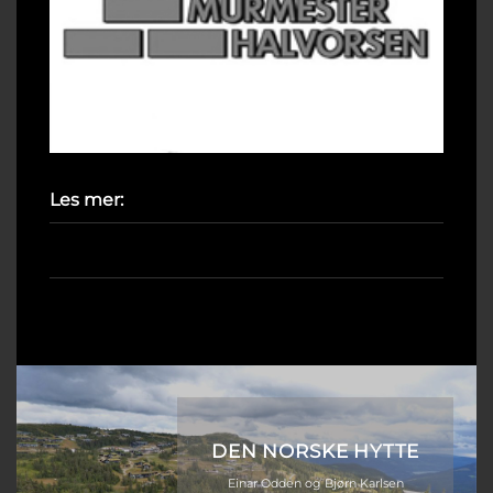
Les mer:
Prosjektet
Materialer og uttrykk
DEN NORSKE HYTTE
Einar Odden og Bjørn Karlsen
jobber med en bok om Den