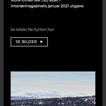
Mork-Ulnes fikk 15(!) sider i
Interiørmagasinets januar 2021 utgave.
Se bilder fra hytten her
SE BILDER